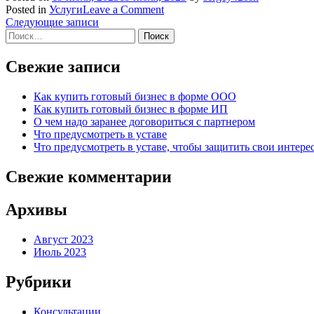
on
Posted in
Услуги
Leave a Comment
несколькими
Навигация
сопровождение
Следующие записи
участниками
Найти:
купли-
по
продажи
записям
бизнеса
Свежие записи
(ООО,
ИП)
Как купить готовый бизнес в форме ООО
Как купить готовый бизнес в форме ИП
О чем надо заранее договориться с партнером
Что предусмотреть в уставе
Что предусмотреть в уставе, чтобы защитить свои интер
Свежие комментарии
Архивы
Август 2023
Июль 2023
Рубрики
Консультации