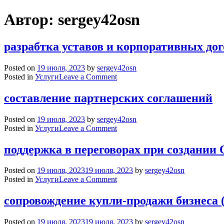
Skip
Автор:
sergey42osn
to
content
разрабтка уставов и корпоративных дог
Posted on
19 июля, 2023
by
sergey42osn
on
Posted in
Услуги
Leave a Comment
разрабтка
уставов
составление партнерских соглашений
и корпоративных
договоров
Posted on
19 июля, 2023
by
sergey42osn
on
Posted in
Услуги
Leave a Comment
составление
партнерских
поддержка в переговорах при создани
соглашений
Posted on
19 июля, 2023
19 июля, 2023
by
sergey42osn
on
Posted in
Услуги
Leave a Comment
поддержка
в переговорах
сопровождение купли-продажи бизнеса
при
создании
Posted on
19 июля, 2023
19 июля, 2023
by
sergey42osn
ООО