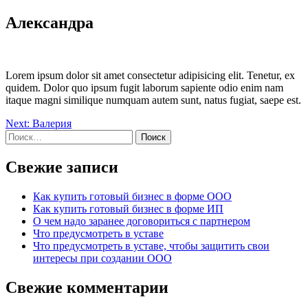
Skip
Александра
to
content
Lorem ipsum dolor sit amet consectetur adipisicing elit. Tenetur, ex
quidem. Dolor quo ipsum fugit laborum sapiente odio enim nam
itaque magni similique numquam autem sunt, natus fugiat, saepe est.
Навигация
Next:
Валерия
Найти:
по
записям
Свежие записи
Как купить готовый бизнес в форме ООО
Как купить готовый бизнес в форме ИП
О чем надо заранее договориться с партнером
Что предусмотреть в уставе
Что предусмотреть в уставе, чтобы защитить свои
интересы при создании ООО
Свежие комментарии